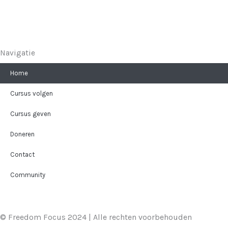
Privacyverklaring
Algemene voorwaarden voor verkoop en verzendbeleid
Navigatie
Home
Cursus volgen
Cursus geven
Doneren
Contact
Community
© Freedom Focus 2024 | Alle rechten voorbehouden